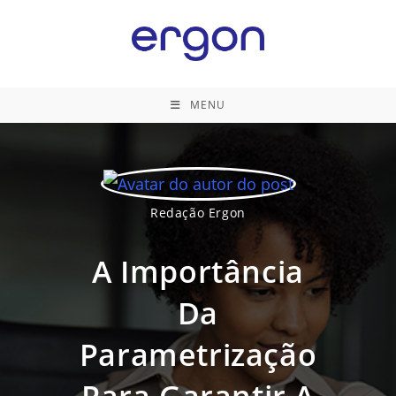
Ir
para
o
conteúdo
MENU
Redação Ergon
A Importância
Da
Parametrização