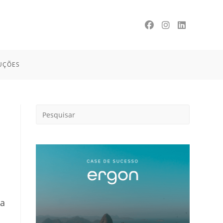
UÇÕES
ma