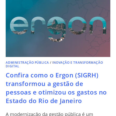
administração de pessoas e controle de…
LEIA MAIS
ADMINISTRAÇÃO PÚBLICA
/
INOVAÇÃO E TRANSFORMAÇÃO
DIGITAL
Confira como o Ergon (SIGRH)
transformou a gestão de
pessoas e otimizou os gastos no
Estado do Rio de Janeiro
A modernização da gestão pública é um