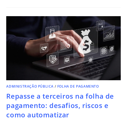
ADMINISTRAÇÃO PÚBLICA
/
FOLHA DE PAGAMENTO
Repasse a terceiros na folha de
pagamento: desafios, riscos e
como automatizar