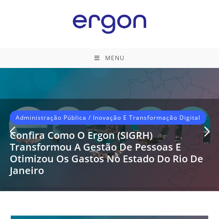
Ir
para
o
conteúdo
MENU
Administração Pública
/
Inovação E Transformação Digital
Confira Como O Ergon (SIGRH)
Transformou A Gestão De Pessoas E
Otimizou Os Gastos No Estado Do Rio De
Janeiro
A modernização da gestão pública é um desafio
constante, especialmente quando se trata de