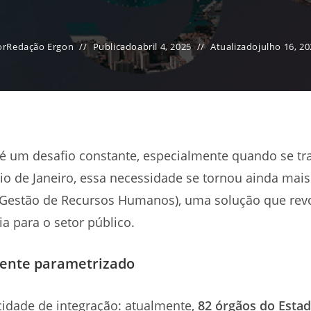
or
Redação Ergon
Publicado
abril 4, 2025
Atualizado
julho 16, 2
é um desafio constante, especialmente quando se tr
Rio de Janeiro, essa necessidade se tornou ainda ma
 Gestão de Recursos Humanos), uma solução que revo
a para o setor público.
mente parametrizado
cidade de integração: atualmente,
82 órgãos do Esta