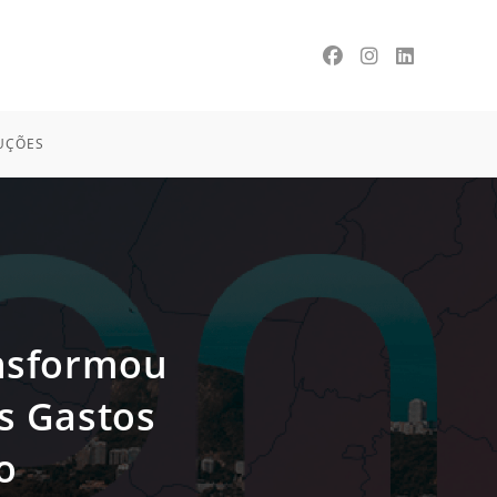
UÇÕES
ansformou
s Gastos
o