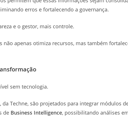
ados permitem que essas informações sejam consoli
liminando erros e fortalecendo a governança.
reza e o gestor, mais controle.
s não apenas otimiza recursos, mas também fortalec
transformação
vel sem tecnologia.
, da Techne, são projetados para integrar módulos d
s de
Business Intelligence
, possibilitando análises e