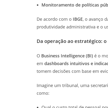
Monitoramento de políticas púb
De acordo com o
IBGE
, o avanço d
produtividade administrativa e o 
Da operação ao estratégico: o
O
Business Intelligence (BI)
é o mot
em
dashboards intuitivos e indic
tomem decisões com base em evi
Imagine um tribunal, uma secreta
como:
Qual o custo total de pessoal p