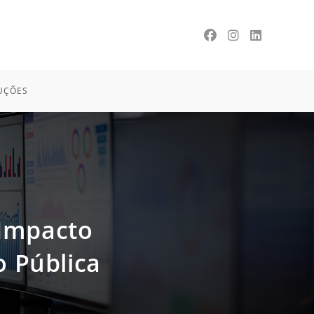
UÇÕES
 Impacto
o Pública