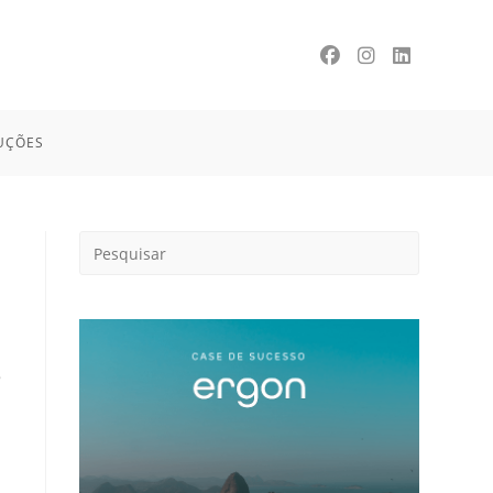
UÇÕES
e