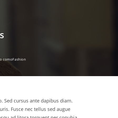
aquelas relacionadas ao gerenciamento de
riscos psicossociais, colocaram a saúde…
LEIA MAIS
s
o como
Fashion
ro. Sed cursus ante dapibus diam.
uris. Fusce nec tellus sed augue
osqu ad litora torquent per conubia