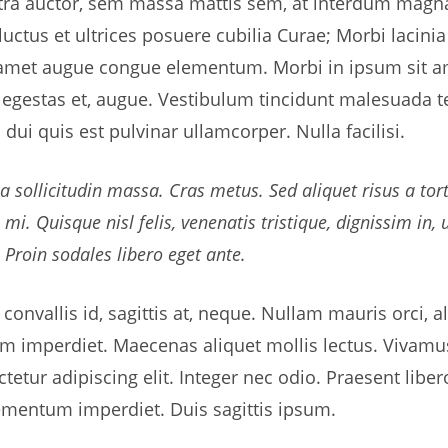
tra auctor, sem massa mattis sem, at interdum magn
luctus et ultrices posuere cubilia Curae; Morbi lacinia
 amet augue congue elementum. Morbi in ipsum sit am
, egestas et, augue. Vestibulum tincidunt malesuada tel
dui quis est pulvinar ullamcorper. Nulla facilisi.
ia sollicitudin massa. Cras metus. Sed aliquet risus a tort
i. Quisque nisl felis, venenatis tristique, dignissim in, ul
 Proin sodales libero eget ante.
nvallis id, sagittis at, neque. Nullam mauris orci, aliq
quam imperdiet. Maecenas aliquet mollis lectus. Vivamus
etur adipiscing elit. Integer nec odio. Praesent libe
lementum imperdiet. Duis sagittis ipsum.