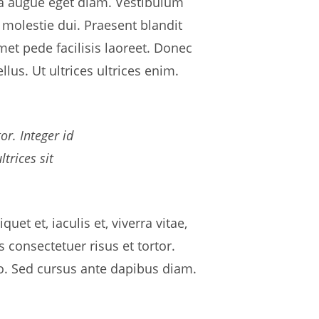
a augue eget diam. Vestibulum
 molestie dui. Praesent blandit
et pede facilisis laoreet. Donec
lus. Ut ultrices ultrices enim.
or. Integer id
trices sit
uet et, iaculis et, viverra vitae,
 consectetuer risus et tortor.
ro. Sed cursus ante dapibus diam.