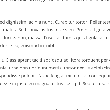
 Sed dignissim lacinia nunc. Curabitur tortor. Pellent
mattis. Sed convallis tristique sem. Proin ut ligula v
uis, luctus non, massa. Fusce ac turpis quis ligula laci
idunt sed, euismod in, nibh.
 Class aptent taciti sociosqu ad litora torquent per
ia, urna non tincidunt mattis, tortor neque adipisci
. Suspendisse potenti. Nunc feugiat mi a tellus consequ
disse in justo eu magna luctus suscipit. Sed lectus. 