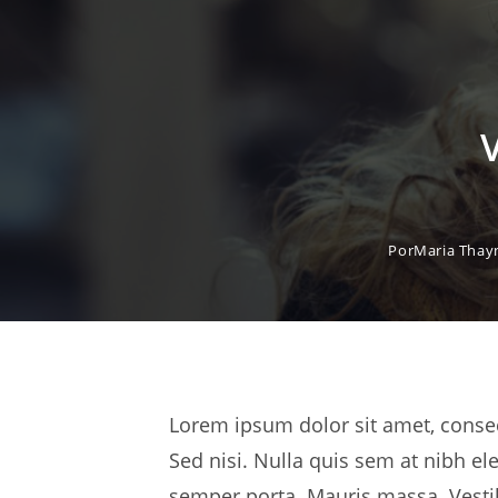
administração de pessoas e controle de…
LEIA MAIS
Por
Maria Thay
Lorem ipsum dolor sit amet, consect
Sed nisi. Nulla quis sem at nibh e
semper porta. Mauris massa. Vestibu