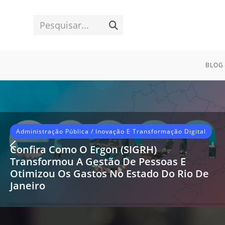
Ir
para
Pesquisar...
Enviar
o
conteúdo
pesquisa
BLOG
Administração Pública
/
Inovação E Transformação Digital
Confira Como O Ergon (SIGRH)
Transformou A Gestão De Pessoas E
Otimizou Os Gastos No Estado Do Rio De
Janeiro
A modernização da gestão pública é um desafio
constante, especialmente quando se trata de