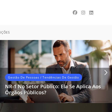
UÇÕES
Gestão De Pessoas
/
Tendências De Gestão
NR-1 No Setor Público: Ela Se Aplica Aos
Órgãos Públicos?
As recentes atualizações da Norma
Regulamentadora nº 1 (NR-1), especialmente