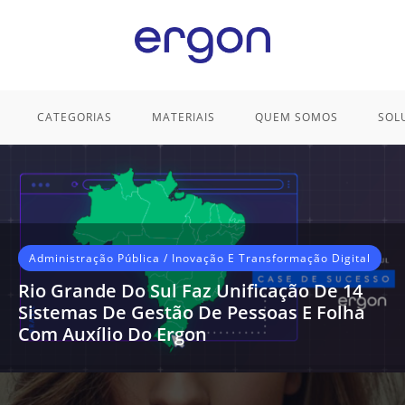
CATEGORIAS
MATERIAIS
QUEM SOMOS
SOL
Administração Pública
/
Inovação E Transformação Digital
Rio Grande Do Sul Faz Unificação De 14
Sistemas De Gestão De Pessoas E Folha
Com Auxílio Do Ergon
Entenda como, com a solução da Techne, o
Estado partiu de um cenário de dispersão