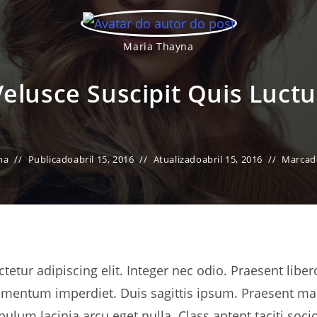
administrativa para a eficiência operacional…
Maria Thayna
LEIA MAIS
Velusce Suscipit Quis Luctu
na
Publicado
abril 15, 2016
Atualizado
abril 15, 2016
Marcad
etur adipiscing elit. Integer nec odio. Praesent libe
lementum imperdiet. Duis sagittis ipsum. Praesent ma
lum lacinia arcu eget nulla. Class aptent taciti soci